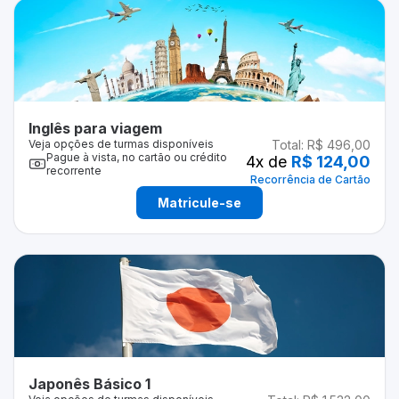
Inglês para viagem
Veja opções de turmas disponíveis
Total:
R$ 496,00
Pague à vista, no cartão ou crédito
4
x de
R$ 124,00
recorrente
Recorrência de Cartão
Matricule-se
Japonês Básico 1